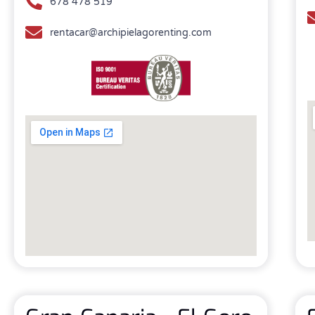
678 478 519
rentacar@archipielagorenting.com