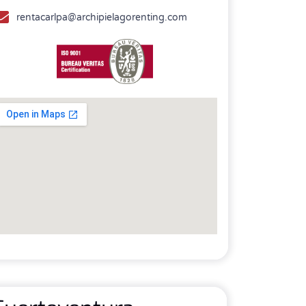
rentacarlpa@archipielagorenting.com