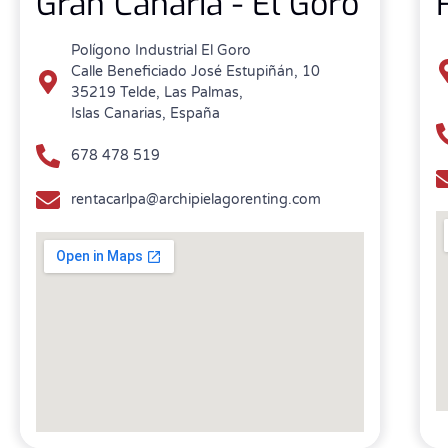
Gran Canaria - El Goro
Polígono Industrial El Goro
Calle Beneficiado José Estupiñán, 10
35219 Telde, Las Palmas,
Islas Canarias, España
678 478 519
rentacarlpa@archipielagorenting.com