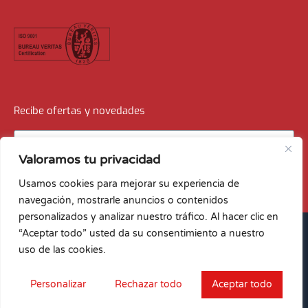
Recibe ofertas y novedades
Valoramos tu privacidad
Recibir ofertas
Usamos cookies para mejorar su experiencia de
navegación, mostrarle anuncios o contenidos
personalizados y analizar nuestro tráfico. Al hacer clic en
© Archipiélago Renting · by
“Aceptar todo” usted da su consentimiento a nuestro
uso de las cookies.
Aviso Legal
Privacidad y protección de datos
Condiciones alquiler
Cookies
Personalizar
Rechazar todo
Aceptar todo
Contacta