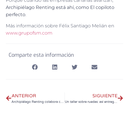
Porque cuando las empresas canarias avanzan,
Archipiélago Renting está ahí, como El copiloto
perfecto
.
Más información sobre Félix Santiago Melián en
www.grupofsm.com
Comparte esta información
ANTERIOR
SIGUIENTE
Archipiélago Renting colabora con la Fundación Hipona Proyecto Zaida
Un taller sobre ruedas: así entregamos la nueva Ford Custom Van a Aldoga S.L.