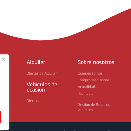
ting
Alquiler​
Sobre nosotros​
Ofertas de Alquiler
Quiénes somos
Compromiso social
Vehículos de
Actualidad
ocasión
Contacto
s
Ofertas
Gestión de flotas de
vehículos