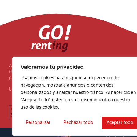
Renting y ren
Alquiler de vehículos comerciales y renting
Valoramos tu privacidad
flexible
flexible para empresas y autónomos en
Usamos cookies para mejorar su experiencia de
Canarias.
Elige tu renting
navegación, mostrarle anuncios o contenidos
La opción más rentable para tu negocio.
Renting flexible
personalizados y analizar nuestro tráfico. Al hacer clic en
Ofertas de Renting
“Aceptar todo” usted da su consentimiento a nuestro
Preguntas frecuente
uso de las cookies.
Personalizar
Rechazar todo
Aceptar todo