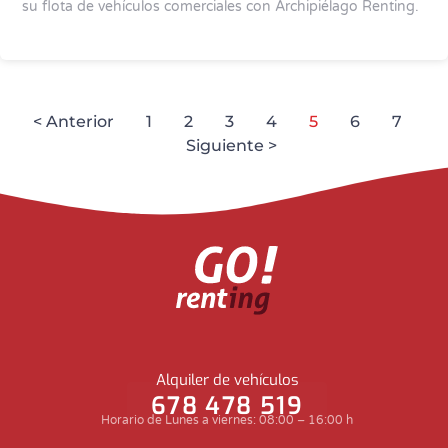
su flota de vehículos comerciales con Archipiélago Renting.
< Anterior
1
2
3
4
5
6
7
Siguiente >
Alquiler de vehículos
678 478 519
Horario de Lunes a viernes: 08:00 – 16:00 h